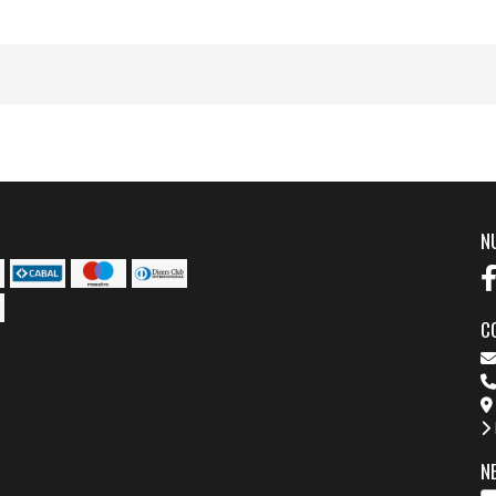
N
C
N