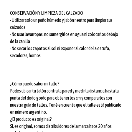
CONSERVACIÓN Y LIMPIEZA DEL CALZADO
-Utilizar solo un paño húmedo y jabón neutro para limpiar sus
calzados
-No usar lavarropas, no sumergirlos en agua ni colocarlos debajo
de la canilla
-No secar los zapatos al sol ni exponer al calor de la estufa,
secadoras, hornos
¿Cómo puedo saber mi talle?
Podés ubicar tu talón contra la pared y medir la distancia hasta la
punta del dedo gordo para obtener los cm y compararlos con
nuestra guía de talles. Tené en cuenta que el talle está publicado
en número argentino.
¿El producto es original?
Si, es original, somos distribuidores de la marca hace 20 años