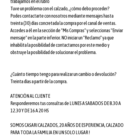
trabajamos en el rubro
Tuve un problema con el calzado, ¿cómo debo proceder?
Podes contactarte con nosotros mediante mensajes hasta
treinta (30) días concretada la compra por el canal de ventas.
Accedes a él en la sección de "Mis Compras" y seleccionas "Enviar
mensaje" en la parte inferior. NO iniciar un "Reclamo" ya que
inhabilita la posibilidad de contactarnos por este medio y
obstruye la posibilidad de solucionar el problema.
¿Cuánto tiempo tengo para realizar un cambio o devolución?
Treinta días a partir de la compra.
ATENCIÓN AL CLIENTE
Responderemos tus consultas de LUNES A SABADOS DE 8.30 A
12.30 Y DE 16 A 20 HS
SOMOS CASARI CALZADOS, 20 AÑOS DE ESPERIENCIA, CALZADO
PARA TODA LA FAMILIA EN UN SOLO LUGAR !