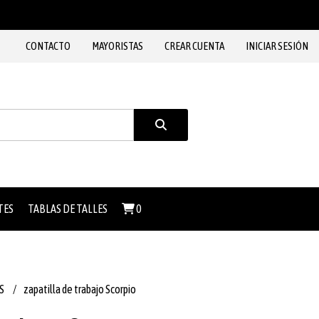
CONTACTO
MAYORISTAS
CREAR CUENTA
INICIAR SESIÓN
TES
TABLAS DE TALLES
0
S
zapatilla de trabajo Scorpio