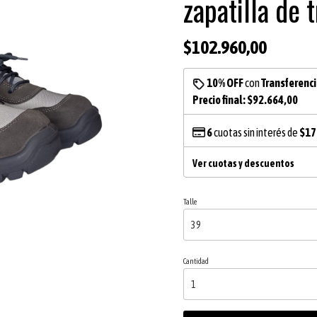
zapatilla de 
$102.960,00
10% OFF
con
Transferenc
Precio final:
$92.664,00
6
cuotas sin interés de
$17
Ver cuotas y descuentos
Talle
Cantidad