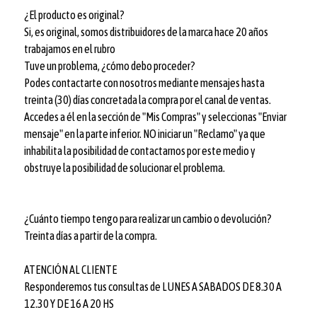
¿El producto es original?
Si, es original, somos distribuidores de la marca hace 20 años
trabajamos en el rubro
Tuve un problema, ¿cómo debo proceder?
Podes contactarte con nosotros mediante mensajes hasta
treinta (30) días concretada la compra por el canal de ventas.
Accedes a él en la sección de "Mis Compras" y seleccionas "Enviar
mensaje" en la parte inferior. NO iniciar un "Reclamo" ya que
inhabilita la posibilidad de contactarnos por este medio y
obstruye la posibilidad de solucionar el problema.
¿Cuánto tiempo tengo para realizar un cambio o devolución?
Treinta días a partir de la compra.
ATENCIÓN AL CLIENTE
Responderemos tus consultas de LUNES A SABADOS DE 8.30 A
12.30 Y DE 16 A 20 HS