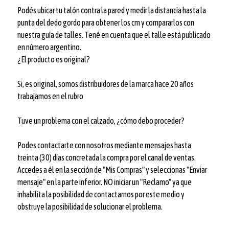
Podés ubicar tu talón contra la pared y medir la distancia hasta la
punta del dedo gordo para obtener los cm y compararlos con
nuestra guía de talles. Tené en cuenta que el talle está publicado
en número argentino.
¿El producto es original?
Si, es original, somos distribuidores de la marca hace 20 años
trabajamos en el rubro
Tuve un problema con el calzado, ¿cómo debo proceder?
Podes contactarte con nosotros mediante mensajes hasta
treinta (30) días concretada la compra por el canal de ventas.
Accedes a él en la sección de "Mis Compras" y seleccionas "Enviar
mensaje" en la parte inferior. NO iniciar un "Reclamo" ya que
inhabilita la posibilidad de contactarnos por este medio y
obstruye la posibilidad de solucionar el problema.