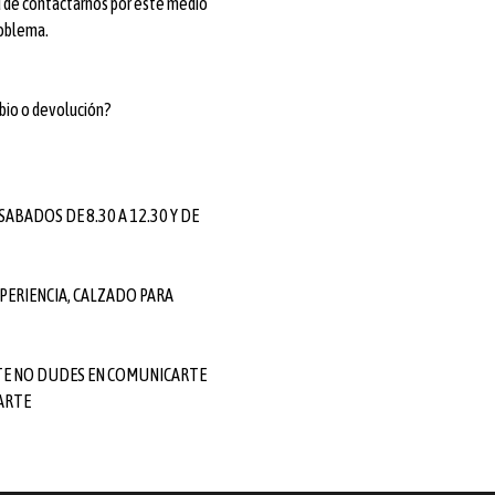
ad de contactarnos por este medio
roblema.
bio o devolución?
 SABADOS DE 8.30 A 12.30 Y DE
PERIENCIA, CALZADO PARA
TE NO DUDES EN COMUNICARTE
ARTE