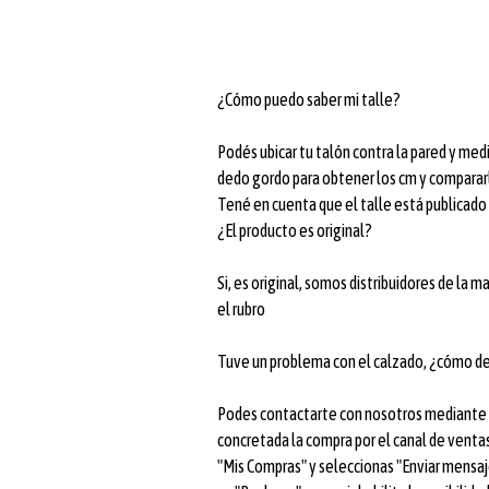
¿Cómo puedo saber mi talle?
Podés ubicar tu talón contra la pared y medir
dedo gordo para obtener los cm y compararl
Tené en cuenta que el talle está publicad
¿El producto es original?
Si, es original, somos distribuidores de la 
el rubro
Tuve un problema con el calzado, ¿cómo d
Podes contactarte con nosotros mediante m
concretada la compra por el canal de ventas
"Mis Compras" y seleccionas "Enviar mensaje"