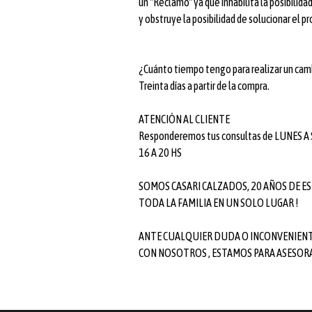
un "Reclamo" ya que inhabilita la posibilid
y obstruye la posibilidad de solucionar el p
¿Cuánto tiempo tengo para realizar un cam
Treinta días a partir de la compra.
ATENCIÓN AL CLIENTE
Responderemos tus consultas de LUNES A
16 A 20 HS
SOMOS CASARI CALZADOS, 20 AÑOS DE ES
TODA LA FAMILIA EN UN SOLO LUGAR !
ANTE CUALQUIER DUDA O INCONVENIEN
CON NOSOTROS , ESTAMOS PARA ASESOR