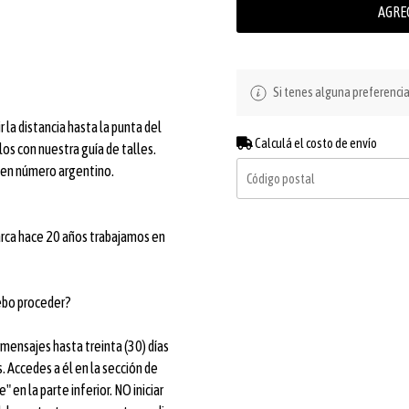
AGRE
Si tenes alguna preferenci
 la distancia hasta la punta del
Calculá el costo de envío
os con nuestra guía de talles.
o en número argentino.
marca hace 20 años trabajamos en
ebo proceder?
ensajes hasta treinta (30) días
. Accedes a él en la sección de
 en la parte inferior. NO iniciar