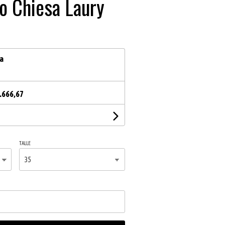
o Chiesa Laury
ia
.666,67
TALLE