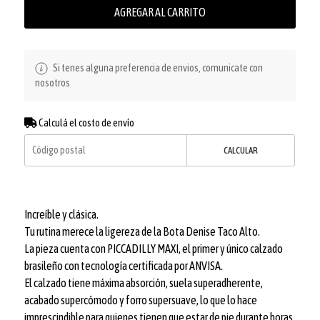
AGREGAR AL CARRITO
Si tenes alguna preferencia de envios, comunicate con
nosotros
Calculá el costo de envío
CALCULAR
Increíble y clásica.
Tu rutina merece la ligereza de la Bota Denise Taco Alto.
La pieza cuenta con PICCADILLY MAXI, el primer y único calzado
brasileño con tecnología certificada por ANVISA.
El calzado tiene máxima absorción, suela superadherente,
acabado supercómodo y forro supersuave, lo que lo hace
imprescindible para quienes tienen que estar de pie durante horas.