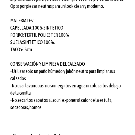
Opta por piezas neutras para un look clean y moderno.
MATERIALES:
CAPELLADA:100% SINTETICO
FORRO:TEXTIL POLIESTER 100%
SUELA:SINTETICO 100%.
TACO:6.5cm
CONSERVACIÓN Y LIMPIEZA DEL CALZADO
-Utilizar solo un paño húmedo y jabón neutro para limpiar sus
calzados
-No usar lavarropas, no sumergirlos en agua ni colocarlos debajo
de la canilla
-No secar los zapatos al sol ni exponer al calor de la estufa,
secadoras, hornos