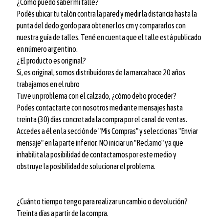
¿Cómo puedo saber mi talle?
Podés ubicar tu talón contra la pared y medir la distancia hasta la
punta del dedo gordo para obtener los cm y compararlos con
nuestra guía de talles. Tené en cuenta que el talle está publicado
en número argentino.
¿El producto es original?
Si, es original, somos distribuidores de la marca hace 20 años
trabajamos en el rubro
Tuve un problema con el calzado, ¿cómo debo proceder?
Podes contactarte con nosotros mediante mensajes hasta
treinta (30) días concretada la compra por el canal de ventas.
Accedes a él en la sección de "Mis Compras" y seleccionas "Enviar
mensaje" en la parte inferior. NO iniciar un "Reclamo" ya que
inhabilita la posibilidad de contactarnos por este medio y
obstruye la posibilidad de solucionar el problema.
¿Cuánto tiempo tengo para realizar un cambio o devolución?
Treinta días a partir de la compra.