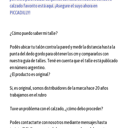
calzado favorito está aquí. ¡Asegure el suyo ahora en
PICCADILLY!
¿Cómo puedo saber mi talle?
Podés ubicar tu talón contra la pared y medir la distancia hasta la
punta del dedo gordo para obtener los cm y compararlos con
nuestra guía de talles. Tené en cuenta que el talle está publicado
en número argentino.
¿El producto es original?
Si, es original, somos distribuidores de la marca hace 20 años
trabajamos en el rubro
Tuve un problema con el calzado, ¿cómo debo proceder?
Podes contactarte con nosotros mediante mensajes hasta