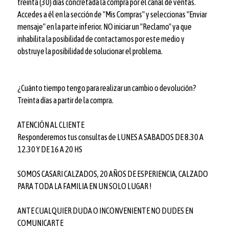
treinta (30) días concretada la compra por el canal de ventas.
Accedes a él en la sección de "Mis Compras" y seleccionas "Enviar
mensaje" en la parte inferior. NO iniciar un "Reclamo" ya que
inhabilita la posibilidad de contactarnos por este medio y
obstruye la posibilidad de solucionar el problema.
¿Cuánto tiempo tengo para realizar un cambio o devolución?
Treinta días a partir de la compra.
ATENCIÓN AL CLIENTE
Responderemos tus consultas de LUNES A SABADOS DE 8.30 A
12.30 Y DE 16 A 20 HS
SOMOS CASARI CALZADOS, 20 AÑOS DE ESPERIENCIA, CALZADO
PARA TODA LA FAMILIA EN UN SOLO LUGAR !
ANTE CUALQUIER DUDA O INCONVENIENTE NO DUDES EN
COMUNICARTE