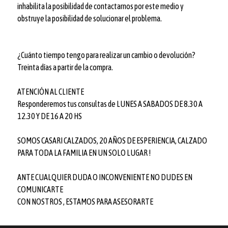
inhabilita la posibilidad de contactarnos por este medio y
obstruye la posibilidad de solucionar el problema.
¿Cuánto tiempo tengo para realizar un cambio o devolución?
Treinta días a partir de la compra.
ATENCIÓN AL CLIENTE
Responderemos tus consultas de LUNES A SABADOS DE 8.30 A
12.30 Y DE 16 A 20 HS
SOMOS CASARI CALZADOS, 20 AÑOS DE ESPERIENCIA, CALZADO
PARA TODA LA FAMILIA EN UN SOLO LUGAR !
ANTE CUALQUIER DUDA O INCONVENIENTE NO DUDES EN
COMUNICARTE
CON NOSTROS , ESTAMOS PARA ASESORARTE