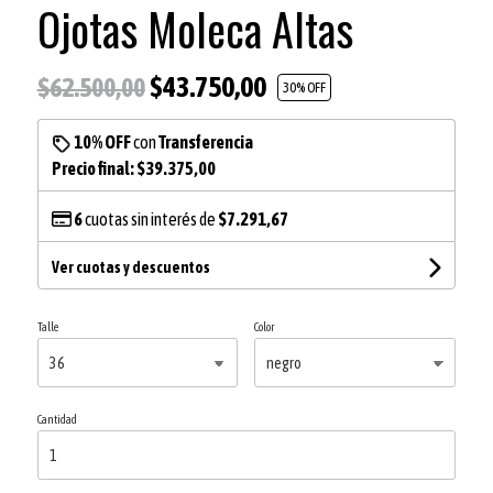
Ojotas Moleca Altas
$43.750,00
$62.500,00
30
% OFF
10% OFF
con
Transferencia
Precio final:
$39.375,00
6
cuotas sin interés de
$7.291,67
Ver cuotas y descuentos
Talle
Color
Cantidad