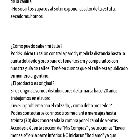
de la canilla
-No secar los zapatos al sol ni exponer al calor de la estufa,
secadoras, hornos
¿Cómo puedo saber mi talle?
Podés ubicar tu talón contra la pared y medir la distancia hasta la
punta del dedo gordo para obtener los cm y compararlos con
nuestra guía de talles. Tené en cuenta que el talle está publicado
en número argentino.
¿El producto es original?
Si, es original, somos distribuidores de la marca hace 20 años
trabajamos en el rubro
Tuve un problema con el calzado, ¿cómo debo proceder?
Podes contactarte con nosotros mediante mensajes hasta
treinta (30) días concretada la compra por el canal de ventas.
Accedes a él en la sección de "Mis Compras" y seleccionas "Enviar
mensaje" en la parte inferior. NO iniciar un "Reclamo" ya que