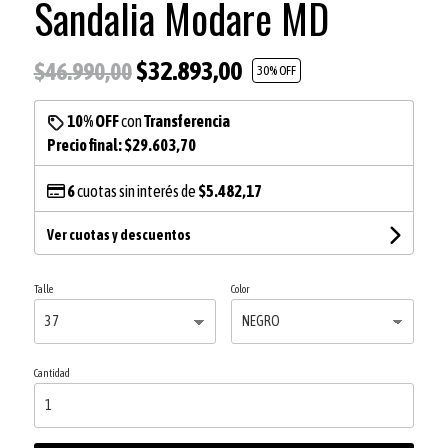
Sandalia Modare MD
$32.893,00
$46.990,00
30
% OFF
10% OFF
con
Transferencia
Precio final:
$29.603,70
6
cuotas sin interés de
$5.482,17
Ver cuotas y descuentos
Talle
Color
Cantidad