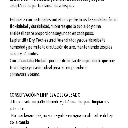
adaptándose perfectamente a los pies.
Fabricada con materiales sintéticos y elásticos, la sandalia ofrece
flexibilidad y durabilidad, mientras que la suela de goma
antideslizante proporciona seguridad en cada paso.
La plantilla Dry Tech es un diferenciador, ya que absorbe la
humedad y permite la circulación de aire, manteniendo los pies
secos y cómodos.
Con la Sandalia Modare, puedes disfrutar de un producto que une
tecnología y diseño, ideal para la temporada de
primavera/verano.
CONSERVACIÓN Y LIMPIEZA DEL CALZADO
-Utilizar solo un paño húmedo y jabón neutro para limpiar sus
calzados
-No usar lavarropas, no sumergirlos en agua ni colocarlos debajo
de la canilla