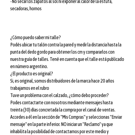
-No secar los zapatos al sol ni exponer al calor de la estufa,
secadoras, hornos
¿Cómo puedo saber mi talle?
Podés ubicar tu talón contra la pared y medir la distancia hasta la
punta del dedo gordo para obtener los cm y compararlos con
nuestra guía de talles. Tené en cuenta que el talle está publicado
en número argentino.
¿El producto es original?
Si, es original, somos distribuidores de la marca hace 20 años
trabajamos en el rubro
Tuve un problema con el calzado, ¿cómo debo proceder?
Podes contactarte con nosotros mediante mensajes hasta
treinta (30) días concretada la compra por el canal de ventas.
Accedes a él en la sección de "Mis Compras" y seleccionas "Enviar
mensaje" en la parte inferior. NO iniciar un "Reclamo" ya que
inhabilita la posibilidad de contactarnos por este medio y