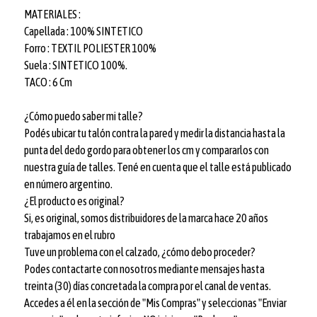
MATERIALES :
Capellada : 100% SINTETICO
Forro : TEXTIL POLIESTER 100%
Suela : SINTETICO 100%.
TACO : 6 Cm
¿Cómo puedo saber mi talle?
Podés ubicar tu talón contra la pared y medir la distancia hasta la
punta del dedo gordo para obtener los cm y compararlos con
nuestra guía de talles. Tené en cuenta que el talle está publicado
en número argentino.
¿El producto es original?
Si, es original, somos distribuidores de la marca hace 20 años
trabajamos en el rubro
Tuve un problema con el calzado, ¿cómo debo proceder?
Podes contactarte con nosotros mediante mensajes hasta
treinta (30) días concretada la compra por el canal de ventas.
Accedes a él en la sección de "Mis Compras" y seleccionas "Enviar