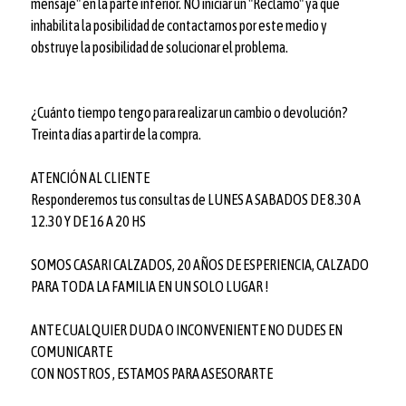
mensaje" en la parte inferior. NO iniciar un "Reclamo" ya que
inhabilita la posibilidad de contactarnos por este medio y
obstruye la posibilidad de solucionar el problema.
¿Cuánto tiempo tengo para realizar un cambio o devolución?
Treinta días a partir de la compra.
ATENCIÓN AL CLIENTE
Responderemos tus consultas de LUNES A SABADOS DE 8.30 A
12.30 Y DE 16 A 20 HS
SOMOS CASARI CALZADOS, 20 AÑOS DE ESPERIENCIA, CALZADO
PARA TODA LA FAMILIA EN UN SOLO LUGAR !
ANTE CUALQUIER DUDA O INCONVENIENTE NO DUDES EN
COMUNICARTE
CON NOSTROS , ESTAMOS PARA ASESORARTE