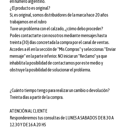
en número argentino.
¿El producto es original?
Si, es original, somos distribuidores de la marca hace 20 años
trabajamos en el rubro
Tuve un problema con el calzado, ¿cómo debo proceder?
Podes contactarte con nosotros mediante mensajes hasta
treinta (30) días concretada la compra por el canal de ventas.
Accedes a él en la sección de "Mis Compras" y seleccionas "Enviar
mensaje" en la parte inferior. NO iniciar un "Reclamo" ya que
inhabilita la posibilidad de contactarnos por este medio y
obstruye la posibilidad de solucionar el problema.
¿Cuánto tiempo tengo para realizar un cambio o devolución?
Treinta días a partir de la compra.
ATENCIÓN AL CLIENTE
Responderemos tus consultas de LUNES A SABADOS DE 8.30 A
12.30 Y DE 16 A 20 HS