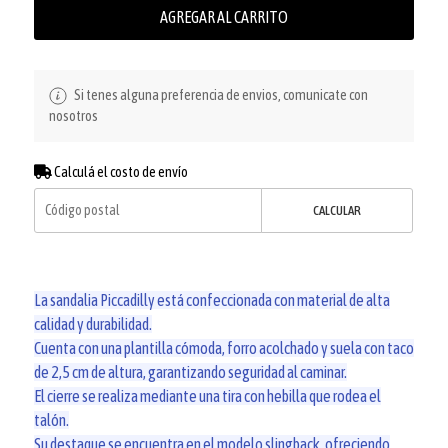
AGREGAR AL CARRITO
Si tenes alguna preferencia de envios, comunicate con
nosotros
Calculá el costo de envío
CALCULAR
La sandalia Piccadilly está confeccionada con material de alta
calidad y durabilidad.
Cuenta con una plantilla cómoda, forro acolchado y suela con taco
de 2,5 cm de altura, garantizando seguridad al caminar.
El cierre se realiza mediante una tira con hebilla que rodea el
talón.
Su destaque se encuentra en el modelo slingback, ofreciendo