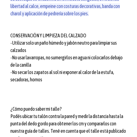
libertad al calce, empeine con costuras decorativas, banda con
charol y aplicación de pedrería sobre los pies.
CONSERVACIÓN Y LIMPIEZA DEL CALZADO
-Utilizar solo un paño húmedo y jabón neutro para limpiar sus
calzados
-No usar lavarropas, no sumergirlos en agua ni colocarlos debajo
de la canilla
-No secar los zapatos al sol ni exponer al calor de la estufa,
secadoras, hornos
¿Cómo puedo saber mi talle?
Podés ubicar tu talón contra la pared y medir la distancia hasta la
punta del dedo gordo para obtener los cm y compararlos con
nuestra guía de talles. Tené en cuenta que el talle está publicado