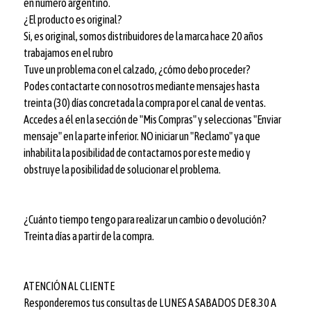
en número argentino.
¿El producto es original?
Si, es original, somos distribuidores de la marca hace 20 años
trabajamos en el rubro
Tuve un problema con el calzado, ¿cómo debo proceder?
Podes contactarte con nosotros mediante mensajes hasta
treinta (30) días concretada la compra por el canal de ventas.
Accedes a él en la sección de "Mis Compras" y seleccionas "Enviar
mensaje" en la parte inferior. NO iniciar un "Reclamo" ya que
inhabilita la posibilidad de contactarnos por este medio y
obstruye la posibilidad de solucionar el problema.
¿Cuánto tiempo tengo para realizar un cambio o devolución?
Treinta días a partir de la compra.
ATENCIÓN AL CLIENTE
Responderemos tus consultas de LUNES A SABADOS DE 8.30 A