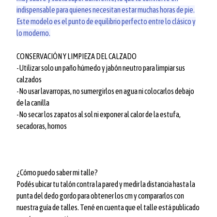
indispensable para quienes necesitan estar muchas horas de pie.
Este modelo es el punto de equilibrio perfecto entre lo clásico y
lo moderno.
CONSERVACIÓN Y LIMPIEZA DEL CALZADO
-Utilizar solo un paño húmedo y jabón neutro para limpiar sus
calzados
-No usar lavarropas, no sumergirlos en agua ni colocarlos debajo
de la canilla
-No secar los zapatos al sol ni exponer al calor de la estufa,
secadoras, hornos
¿Cómo puedo saber mi talle?
Podés ubicar tu talón contra la pared y medir la distancia hasta la
punta del dedo gordo para obtener los cm y compararlos con
nuestra guía de talles. Tené en cuenta que el talle está publicado