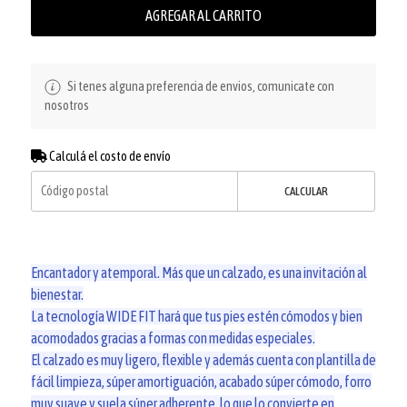
AGREGAR AL CARRITO
Si tenes alguna preferencia de envios, comunicate con
nosotros
Calculá el costo de envío
CALCULAR
Encantador y atemporal. Más que un calzado, es una invitación al
bienestar.
La tecnología WIDE FIT hará que tus pies estén cómodos y bien
acomodados gracias a formas con medidas especiales.
El calzado es muy ligero, flexible y además cuenta con plantilla de
fácil limpieza, súper amortiguación, acabado súper cómodo, forro
muy suave y suela súper adherente, lo que lo convierte en