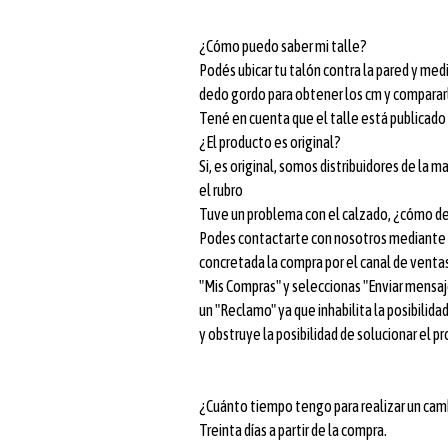
¿Cómo puedo saber mi talle?
Podés ubicar tu talón contra la pared y medir
dedo gordo para obtener los cm y compararl
Tené en cuenta que el talle está publicad
¿El producto es original?
Si, es original, somos distribuidores de la 
el rubro
Tuve un problema con el calzado, ¿cómo d
Podes contactarte con nosotros mediante m
concretada la compra por el canal de ventas
"Mis Compras" y seleccionas "Enviar mensaje"
un "Reclamo" ya que inhabilita la posibilid
y obstruye la posibilidad de solucionar el p
¿Cuánto tiempo tengo para realizar un cam
Treinta días a partir de la compra.