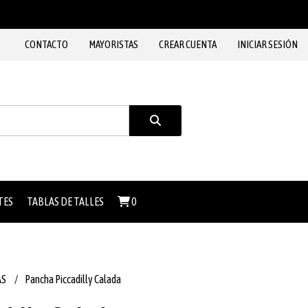
CONTACTO
MAYORISTAS
CREAR CUENTA
INICIAR SESIÓN
TES
TABLAS DE TALLES
0
AS
Pancha Piccadilly Calada