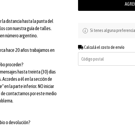
AGRE
 la distancia hasta la punta del
os con nuestra guía de talles.
Si tenes alguna preferenci
o en número argentino.
Calculá el costo de envío
marca hace 20 años trabajamos en
ebo proceder?
ensajes hasta treinta (30) días
. Accedes a él en la sección de
 en la parte inferior. NO iniciar
ad de contactarnos por este medio
roblema.
bio o devolución?