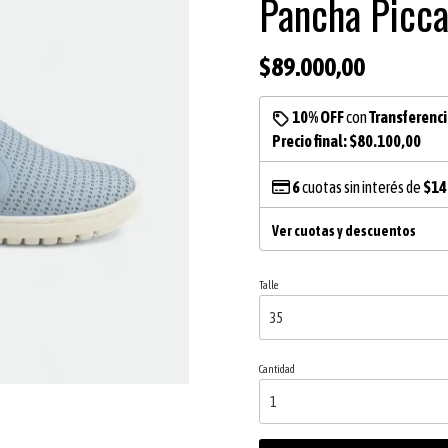
Pancha Picca
$89.000,00
10% OFF
con
Transferenc
Precio final:
$80.100,00
6
cuotas sin interés de
$14
Ver cuotas y descuentos
Talle
Cantidad