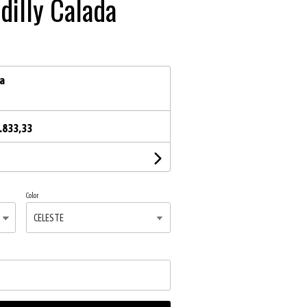
dilly Calada
ia
.833,33
Color