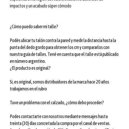
impactos y un acabado súper cómodo
¿Cómo puedo saber mi talle?
Podés ubicar tu talón contra la pared y medir la distancia hasta la
punta del dedo gordo para obtener los cm y compararlos con
nuestra guía de talles. Tené en cuenta que el talle está publicado
en número argentino.
¿El producto es original?
Si, es original, somos distribuidores de la marca hace 20 años
trabajamos en el rubro
Tuve un problema con el calzado, ¿cómo debo proceder?
Podes contactarte con nosotros mediante mensajes hasta
treinta (30) días concretada la compra por el canal de ventas.