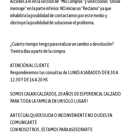
Accedes a él en la sección de "Mis Compras" y seleccionas "Enviar
mensaje" en la parte inferior. NO iniciar un "Reclamo" ya que
inhabilita la posibilidad de contactarnos por este medio y
obstruye la posibilidad de solucionar el problema.
¿Cuánto tiempo tengo para realizar un cambio o devolución?
Treinta días a partir de la compra.
ATENCIÓN AL CLIENTE
Responderemos tus consultas de LUNES A SABADOS DE 8.30 A
12.30 Y DE 16 A 20 HS
SOMOS CASARI CALZADOS, 20 AÑOS DE ESPERIENCIA, CALZADO
PARA TODA LA FAMILIA EN UN SOLO LUGAR !
ANTE CUALQUIER DUDA O INCONVENIENTE NO DUDES EN
COMUNICARTE
CON NOSOTROS , ESTAMOS PARA ASESORARTE