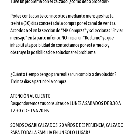
Tuve un problema con el calzado, ¿cómo debo proceder?
Podes contactarte con nosotros mediante mensajes hasta
treinta (30) días concretada la compra por el canal de ventas.
Accedes a él en la sección de "Mis Compras" y seleccionas "Enviar
mensaje" en la parte inferior. NO iniciar un "Reclamo" ya que
inhabilita la posibilidad de contactarnos por este medio y
obstruye la posibilidad de solucionar el problema.
¿Cuánto tiempo tengo para realizar un cambio o devolución?
Treinta días a partir de la compra.
ATENCIÓN AL CLIENTE
Responderemos tus consultas de LUNES A SABADOS DE 8.30 A
12.30 Y DE 16 A 20 HS
SOMOS CASARI CALZADOS, 20 AÑOS DE ESPERIENCIA, CALZADO
PARA TODA LA FAMILIA EN UN SOLO LUGAR !