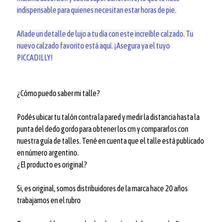
indispensable para quienes necesitan estar horas de pie.
Añade un detalle de lujo a tu día con este increíble calzado. Tu
nuevo calzado favorito está aquí. ¡Asegura ya el tuyo
PICCADILLY!
¿Cómo puedo saber mi talle?
Podés ubicar tu talón contra la pared y medir la distancia hasta la
punta del dedo gordo para obtener los cm y compararlos con
nuestra guía de talles. Tené en cuenta que el talle está publicado
en número argentino.
¿El producto es original?
Si, es original, somos distribuidores de la marca hace 20 años
trabajamos en el rubro