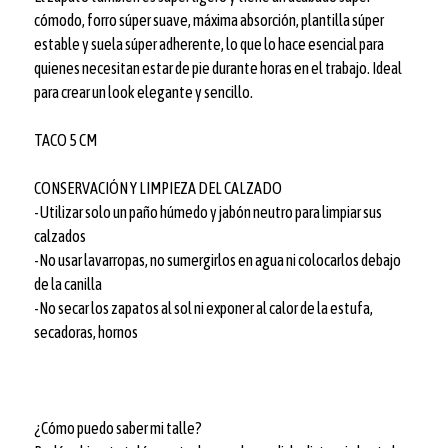
cómodo, forro súper suave, máxima absorción, plantilla súper
estable y suela súper adherente, lo que lo hace esencial para
quienes necesitan estar de pie durante horas en el trabajo. Ideal
para crear un look elegante y sencillo.
TACO 5 CM
CONSERVACIÓN Y LIMPIEZA DEL CALZADO
-Utilizar solo un paño húmedo y jabón neutro para limpiar sus
calzados
-No usar lavarropas, no sumergirlos en agua ni colocarlos debajo
de la canilla
-No secar los zapatos al sol ni exponer al calor de la estufa,
secadoras, hornos
¿Cómo puedo saber mi talle?