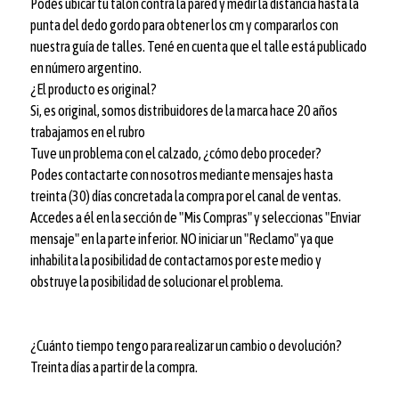
Podés ubicar tu talón contra la pared y medir la distancia hasta la
punta del dedo gordo para obtener los cm y compararlos con
nuestra guía de talles. Tené en cuenta que el talle está publicado
en número argentino.
¿El producto es original?
Si, es original, somos distribuidores de la marca hace 20 años
trabajamos en el rubro
Tuve un problema con el calzado, ¿cómo debo proceder?
Podes contactarte con nosotros mediante mensajes hasta
treinta (30) días concretada la compra por el canal de ventas.
Accedes a él en la sección de "Mis Compras" y seleccionas "Enviar
mensaje" en la parte inferior. NO iniciar un "Reclamo" ya que
inhabilita la posibilidad de contactarnos por este medio y
obstruye la posibilidad de solucionar el problema.
¿Cuánto tiempo tengo para realizar un cambio o devolución?
Treinta días a partir de la compra.